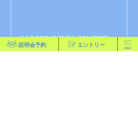
CAREER DEVELOPMENT
説明会予約
エントリー
キャリアアップ
MENU
INTERVIEW
スタッフインタビュー
BLOG